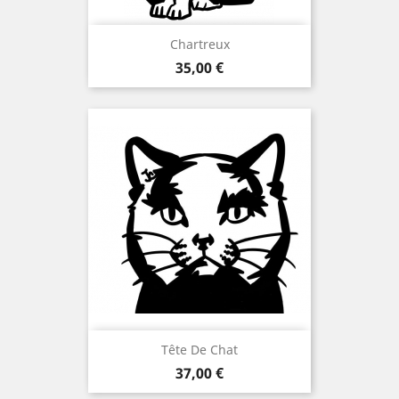
Chartreux
Prix
35,00 €
Tête De Chat
Prix
37,00 €