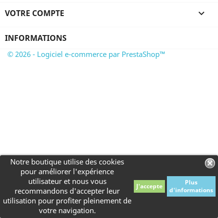
VOTRE COMPTE

INFORMATIONS
© 2026 - Logiciel e-commerce par PrestaShop™
Notre boutique utilise des cookies
pour améliorer l'expérience
utilisateur et nous vous
Plus
J'accepte
recommandons d'accepter leur
d'informations
utilisation pour profiter pleinement de
votre navigation.