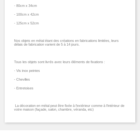
- 80cm x 34cm
- 100cm x 42cm
- 125cm x 52cm
Nos objets en métal étant des créations en fabrications limitées, leurs
délais de fabrication varient de 5 à 14 jours.
Tous les objets sont livrés avec leurs éléments de fixations :
- Vis inox peintes
- Chevilles
- Entretoises
La décoration en métal peut être fixée à l'extérieur comme à l'intérieur de
votre maison
(façade, salon, chambre, véranda, etc)