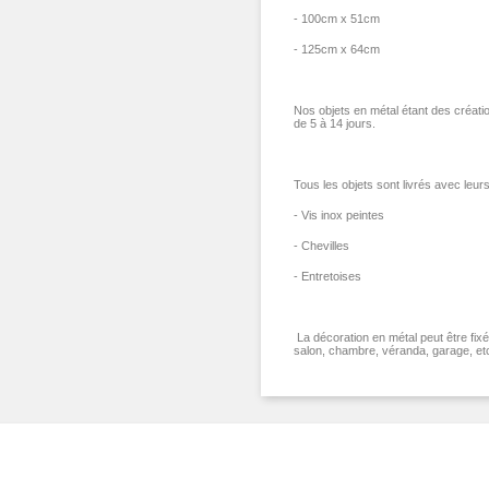
- 100cm x 51cm
- 125cm x 64cm
Nos objets en métal étant des création
de 5 à 14 jours.
Tous les objets sont livrés avec leurs
- Vis inox peintes
- Chevilles
- Entretoises
La décoration en métal peut être fix
salon, chambre, véranda, garage, et