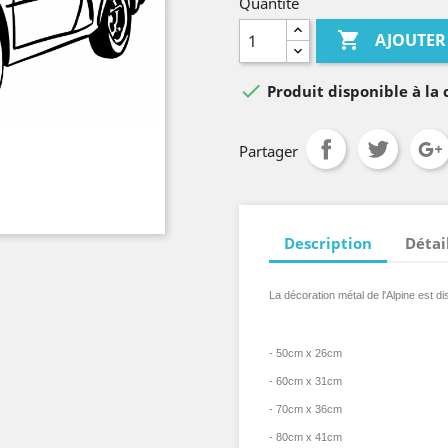
Quantité

AJOUTER

Produit disponible à l
Partager
Description
Détai
La décoration métal de l'Alpine
est di
- 50cm x 26cm
- 60cm x 31cm
- 70cm x 36cm
- 80cm x 41cm